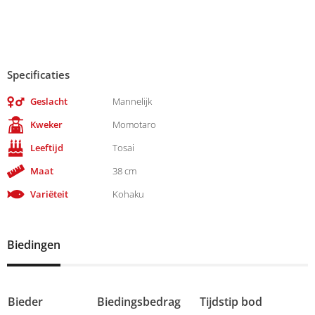
Specificaties
Geslacht
Mannelijk
Kweker
Momotaro
Leeftijd
Tosai
Maat
38 cm
Variëteit
Kohaku
Biedingen
Bieder
Biedingsbedrag
Tijdstip bod