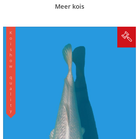
Meer kois
Koishow quality