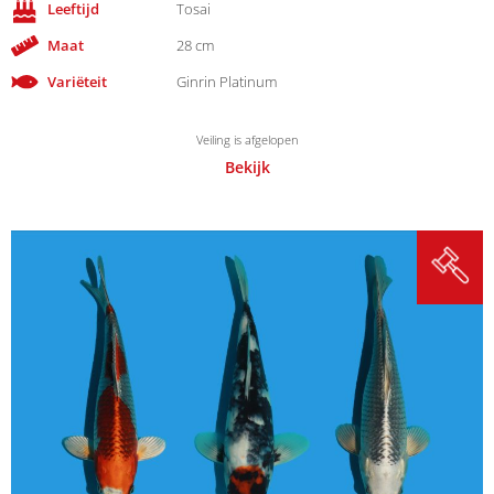
Leeftijd
Tosai
Maat
28 cm
Variëteit
Ginrin Platinum
Veiling is afgelopen
Bekijk