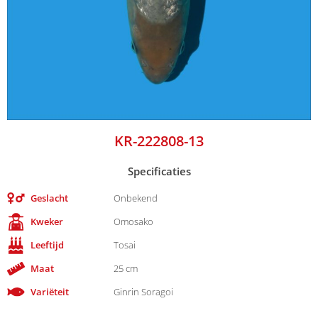
KR-222808-13
Specificaties
Geslacht
Onbekend
Kweker
Omosako
Leeftijd
Tosai
Maat
25 cm
Variëteit
Ginrin Soragoi