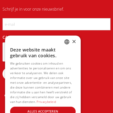
Schrijf je in voor onze nieuwsbrief.
Email
CAPTCHA
×
Deze website maakt
DUTCH
gebruik van cookies.
FRENCH
We gebruiken cookies om inhoud en
advertenties te personaliseren en om ons
verkeer te analyseren. We delen ook
informatie over uw gebruik van onze site
met onze advertentie- en analysepartners,
die deze kunnen combineren met andere
informatie die u aan hen heeft verstrekt of
die zij hebben verzameld door uw gebruik
van hun diensten.
Privacybeleid
ALLES ACCEPTEREN