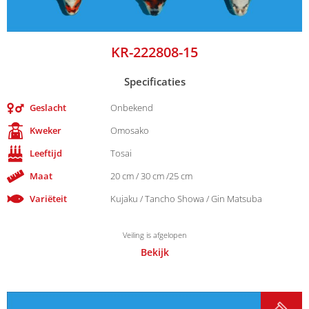
KR-222808-15
Specificaties
Geslacht
Onbekend
Kweker
Omosako
Leeftijd
Tosai
Maat
20 cm / 30 cm /25 cm
Variëteit
Kujaku / Tancho Showa / Gin Matsuba
Veiling is afgelopen
Bekijk