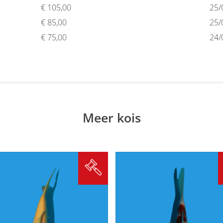
€
105,00
25/
€
85,00
25/
€
75,00
24/
Meer kois