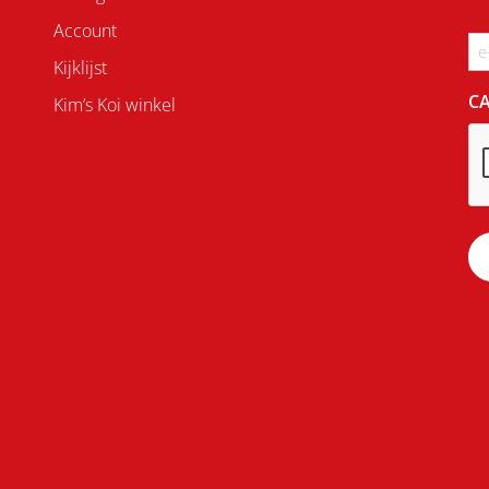
Account
Em
Kijklijst
C
Kim’s Koi winkel