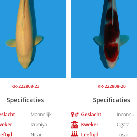
KR-222808-23
KR-222808-20
Specificaties
Specificaties
slacht
Mannelijk
Geslacht
Inconnu
weker
Izumiya
Kweker
Ogata
eftijd
Nisai
Leeftijd
Tosai