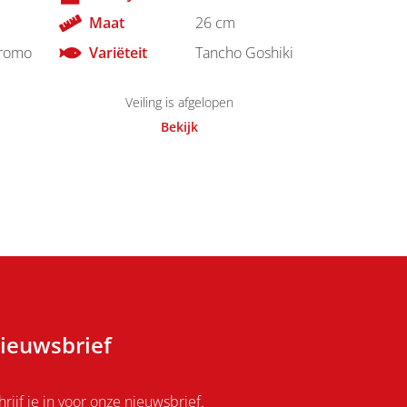
Maat
26 cm
romo
Variëteit
Tancho Goshiki
Veiling is afgelopen
Bekijk
ieuwsbrief
hrijf je in voor onze nieuwsbrief.