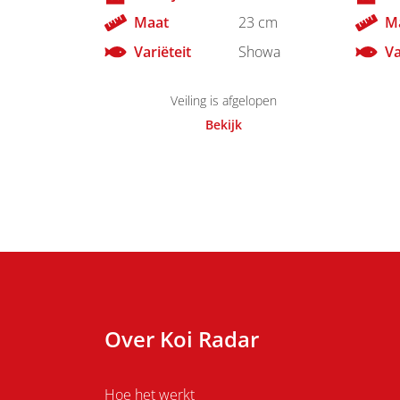
Maat
23 cm
M
Variëteit
Showa
Va
Veiling is afgelopen
Bekijk
Over Koi Radar
Hoe het werkt