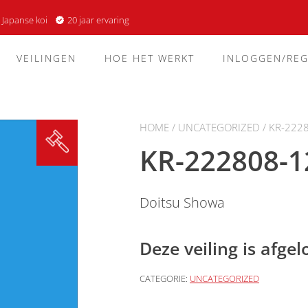
 Japanse koi
20 jaar ervaring
VEILINGEN
HOE HET WERKT
INLOGGEN/REG
HOME
/
UNCATEGORIZED
/ KR-222
KR-222808-1
Doitsu Showa
Deze veiling is afge
CATEGORIE:
UNCATEGORIZED