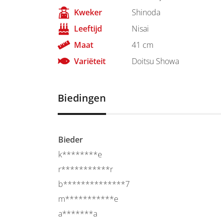
Kweker
Shinoda
Leeftijd
Nisai
Maat
41 cm
Variëteit
Doitsu Showa
Biedingen
Bieder
k********e
r***********r
b**************7
m***********e
a*******a