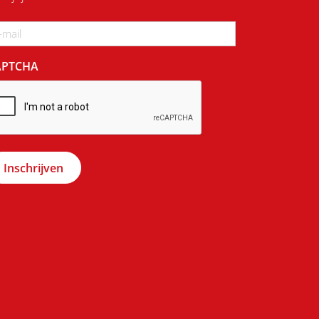
ail
APTCHA