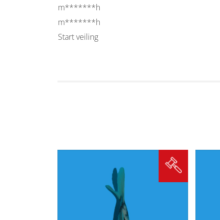
m*******h
m*******h
Start veiling