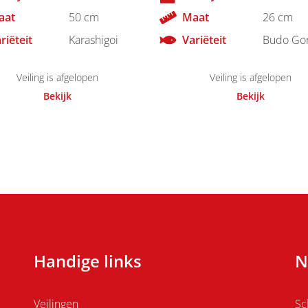
aat
50 cm
Maat
26 cm
riëteit
Karashigoi
Variëteit
Budo Go
Veiling is afgelopen
Veiling is afgelopen
Bekijk
Bekijk
Handige links
N
Veilingen
Sc