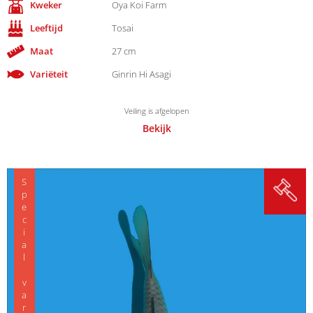
Kweker
Oya Koi Farm
Leeftijd
Tosai
Maat
27 cm
Variëteit
Ginrin Hi Asagi
Veiling is afgelopen
Bekijk
Special variety