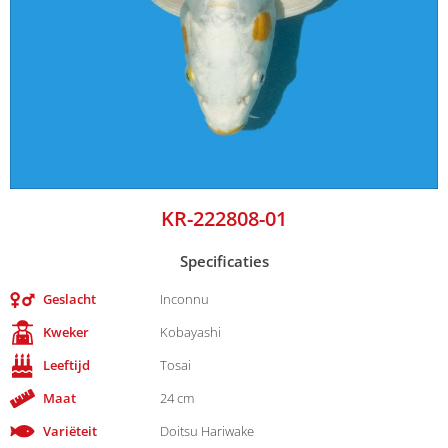
KR-222808-01
Specificaties
Geslacht
Inconnu
Kweker
Kobayashi
Leeftijd
Tosai
Maat
24 cm
Variëteit
Doitsu Hariwake