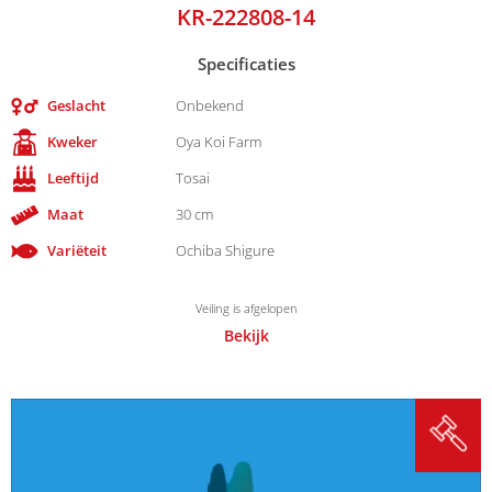
KR-222808-14
Specificaties
Geslacht
Onbekend
Kweker
Oya Koi Farm
Leeftijd
Tosai
Maat
30 cm
Variëteit
Ochiba Shigure
Veiling is afgelopen
Bekijk