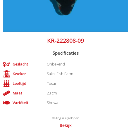
KR-222808-09
Specificaties
Geslacht
Onbekend
Kweker
Sakai Fish Farm
Leeftijd
Tosai
Maat
23 cm
Variëteit
Showa
Veiling is afgelopen
Bekijk