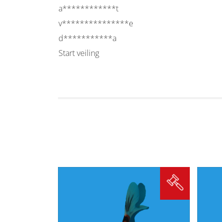
a************t
v***************e
d***********a
Start veiling