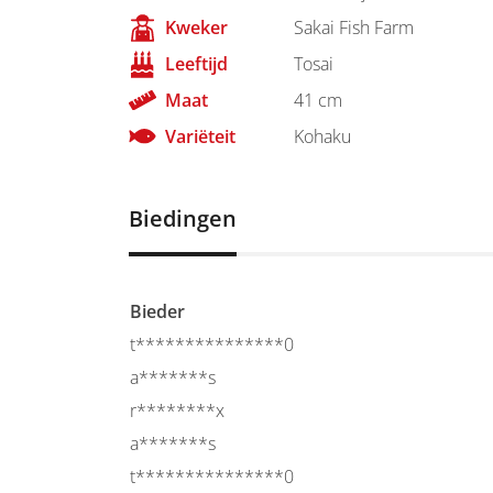
Kweker
Sakai Fish Farm
Leeftijd
Tosai
Maat
41 cm
Variëteit
Kohaku
Biedingen
Bieder
t***************0
a*******s
r********x
a*******s
t***************0