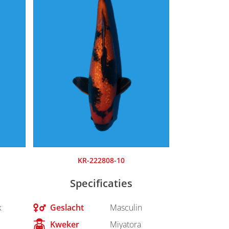
KR-222808-10
Specificaties
k
Geslacht
Masculin
Kweker
Miyatora