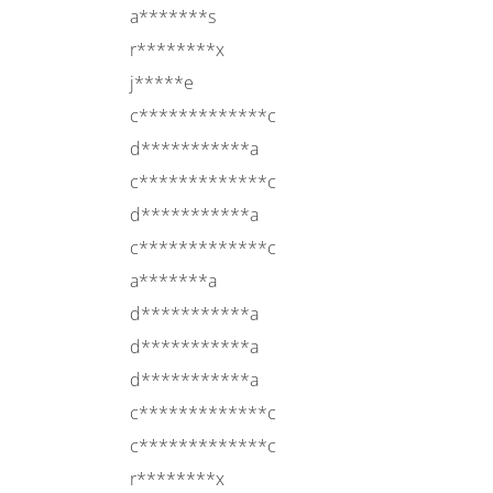
a*******s
r********x
j*****e
c*************c
d***********a
c*************c
d***********a
c*************c
a*******a
d***********a
d***********a
d***********a
c*************c
c*************c
r********x