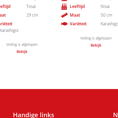
eftijd
Tosai
Leeftijd
Nisai
aat
29 cm
Maat
50 cm
riëteit
Variëteit
Karashigo
Karashigoi
Veiling is afgelopen
Veiling is afgelopen
Bekijk
Bekijk
Handige links
N