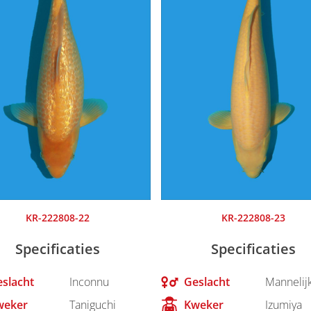
KR-222808-22
KR-222808-23
Specificaties
Specificaties
slacht
Inconnu
Geslacht
Mannelij
weker
Taniguchi
Kweker
Izumiya