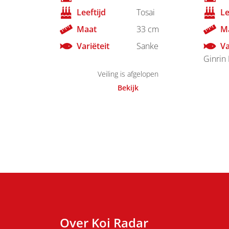
Leeftijd
Tosai
Le
Maat
33 cm
M
Variëteit
Sanke
Va
Ginrin 
Veiling is afgelopen
Bekijk
Over Koi Radar