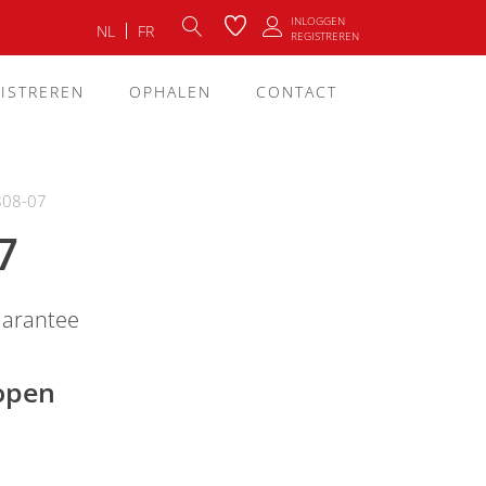
INLOGGEN
NL
FR
REGISTREREN
ISTREREN
OPHALEN
CONTACT
808-07
7
uarantee
lopen