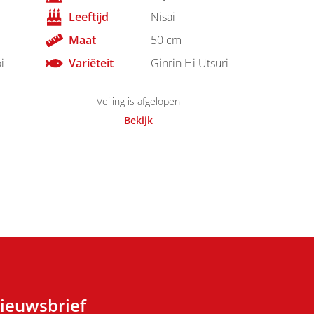
Leeftijd
Nisai
Maat
50 cm
i
Variëteit
Ginrin Hi Utsuri
Veiling is afgelopen
Bekijk
ieuwsbrief