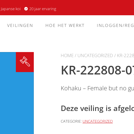
 Japanse koi
20 jaar ervaring
VEILINGEN
HOE HET WERKT
INLOGGEN/REG
HOME
/
UNCATEGORIZED
/ KR-222
KR-222808-0
Kohaku – Female but no g
Deze veiling is afge
CATEGORIE:
UNCATEGORIZED