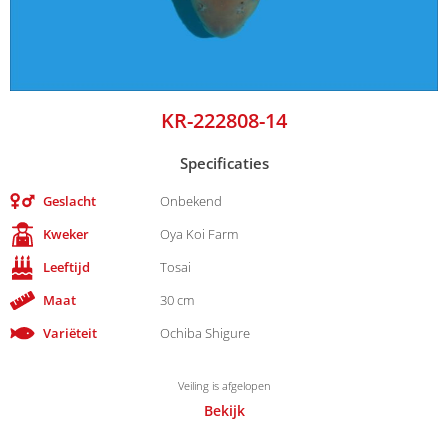
KR-222808-14
Specificaties
Geslacht
Onbekend
Kweker
Oya Koi Farm
Leeftijd
Tosai
Maat
30 cm
Variëteit
Ochiba Shigure
Veiling is afgelopen
Bekijk