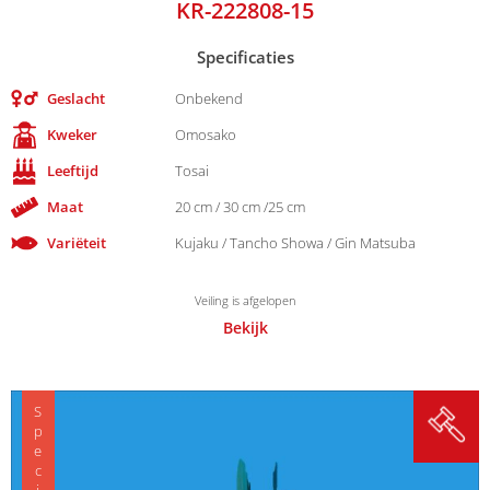
KR-222808-15
Specificaties
Geslacht
Onbekend
Kweker
Omosako
Leeftijd
Tosai
Maat
20 cm / 30 cm /25 cm
Variëteit
Kujaku / Tancho Showa / Gin Matsuba
Veiling is afgelopen
Bekijk