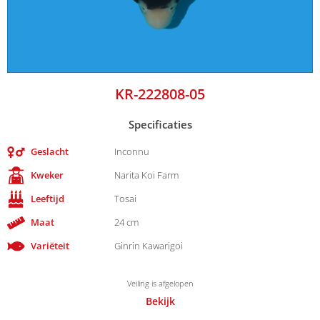
KR-222808-05
Specificaties
Geslacht
Inconnu
Kweker
Narita Koi Farm
Leeftijd
Tosai
Maat
24 cm
Variëteit
Ginrin Kawarigoi
Veiling is afgelopen
Bekijk