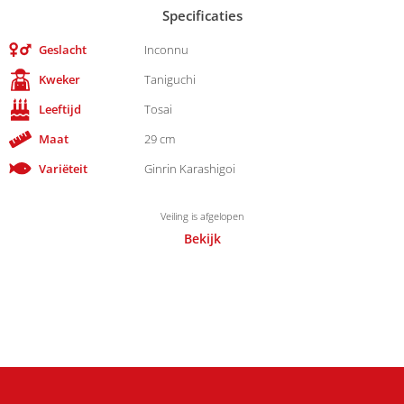
Specificaties
Geslacht
Inconnu
Kweker
Taniguchi
Leeftijd
Tosai
Maat
29 cm
Variëteit
Ginrin Karashigoi
Veiling is afgelopen
Bekijk