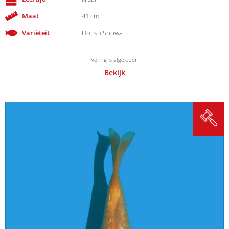
Maat
41 cm
Variëteit
Doitsu Showa
Veiling is afgelopen
Bekijk