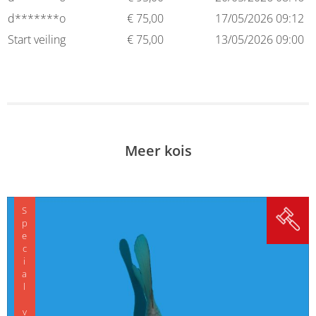
d*******o
€
75,00
17/05/2026 09:12
Start veiling
€
75,00
13/05/2026 09:00
Meer kois
Special variety