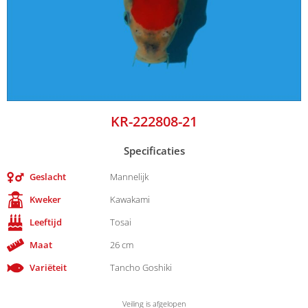
KR-222808-21
Specificaties
Geslacht
Mannelijk
Kweker
Kawakami
Leeftijd
Tosai
Maat
26 cm
Variëteit
Tancho Goshiki
Veiling is afgelopen