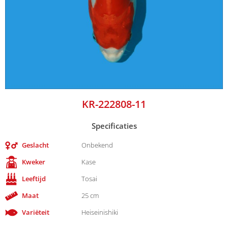
KR-222808-11
Specificaties
Geslacht
Onbekend
Kweker
Kase
Leeftijd
Tosai
Maat
25 cm
Variëteit
Heiseinishiki