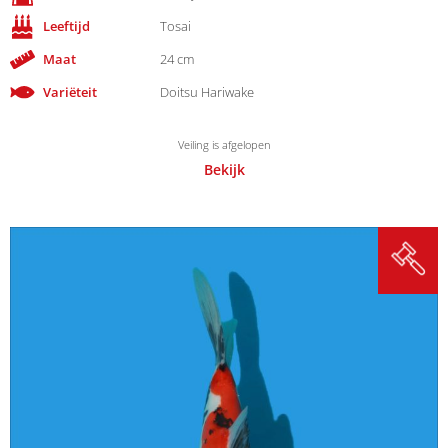
Leeftijd
Tosai
Maat
24 cm
Variëteit
Doitsu Hariwake
Veiling is afgelopen
Bekijk