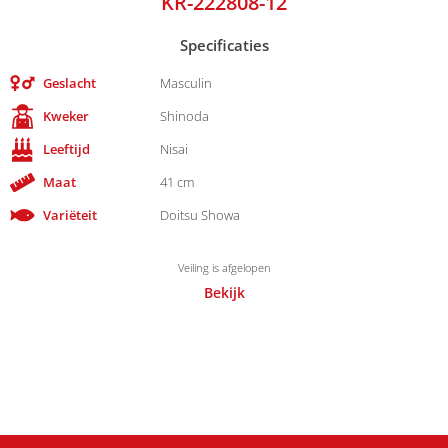
KR-222808-12
Specificaties
Geslacht
Masculin
Kweker
Shinoda
Leeftijd
Nisai
Maat
41 cm
Variëteit
Doitsu Showa
Veiling is afgelopen
Bekijk