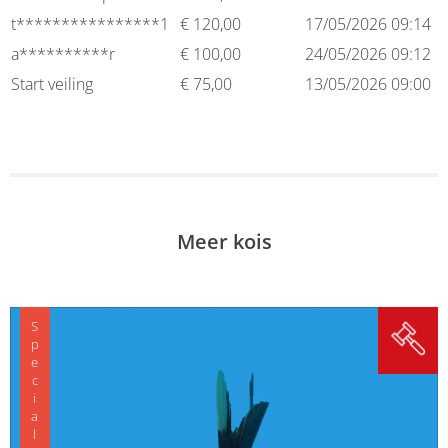
t****************1
€
120,00
17/05/2026 09:14
a**********r
€
100,00
24/05/2026 09:12
Start veiling
€
75,00
13/05/2026 09:00
Meer kois