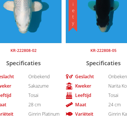
KR-222808-02
KR-222808-05
Specificaties
Specificaties
slacht
Onbekend
Geslacht
Onbeken
weker
Sakazume
Kweker
Narita Ko
eftijd
Tosai
Leeftijd
Tosai
aat
28 cm
Maat
24 cm
riëteit
Ginrin Platinum
Variëteit
Ginrin Ka