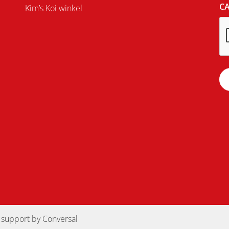
C
Kim’s Koi winkel
 support by
Conversal