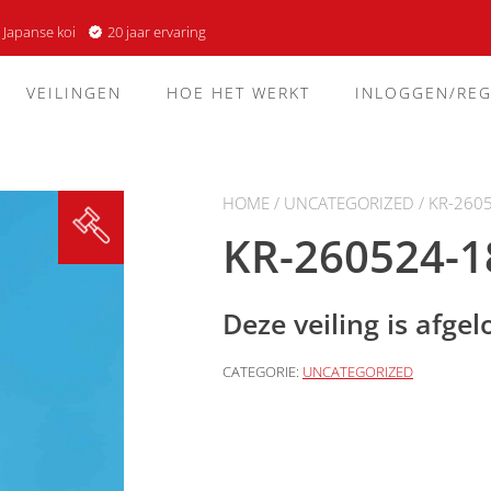
 Japanse koi
20 jaar ervaring
VEILINGEN
HOE HET WERKT
INLOGGEN/REG
HOME
/
UNCATEGORIZED
/ KR-260
KR-260524-1
Deze veiling is afge
CATEGORIE:
UNCATEGORIZED