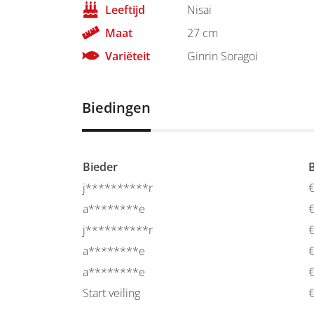
Leeftijd
Nisai
Maat
27 cm
Variëteit
Ginrin Soragoi
Biedingen
Bieder
j**********r
a********e
j**********r
a********e
a********e
Start veiling