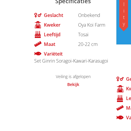
Specificaties
Geslacht
Onbekend
Kweker
Oya Koi Farm
Leeftijd
Tosai
Maat
20-22 cm
Variëteit
Set Ginrin Soragoi-Kawari-Karasugoi
Veiling is afgelopen
Ge
Bekijk
K
Le
M
Va