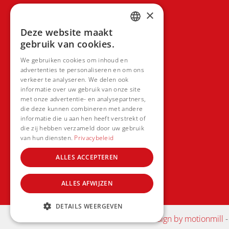
Contacteer ons
×
Deze website maakt
DUTCH
gebruik van cookies.
FRENCH
We gebruiken cookies om inhoud en
advertenties te personaliseren en om ons
verkeer te analyseren. We delen ook
informatie over uw gebruik van onze site
met onze advertentie- en analysepartners,
die deze kunnen combineren met andere
informatie die u aan hen heeft verstrekt of
die zij hebben verzameld door uw gebruik
van hun diensten.
Privacybeleid
ALLES ACCEPTEREN
ALLES AFWIJZEN
DETAILS WEERGEVEN
©2022 Koi Radar
webdesign by motionmill
-