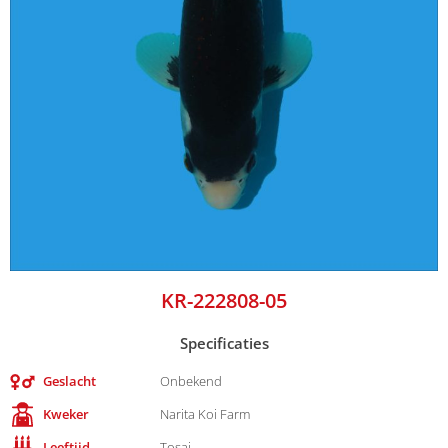
KR-222808-05
Specificaties
Geslacht
Onbekend
Kweker
Narita Koi Farm
Leeftijd
Tosai