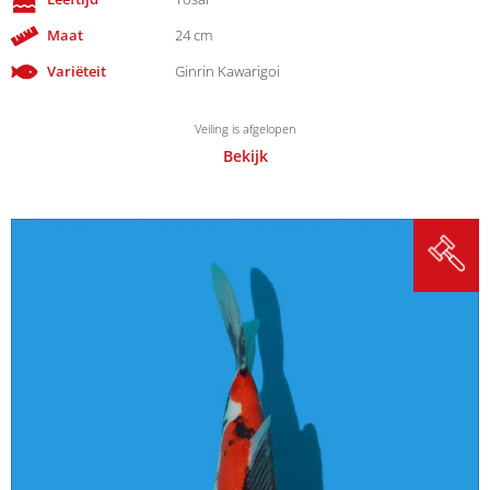
Maat
24 cm
Variëteit
Ginrin Kawarigoi
Veiling is afgelopen
Bekijk