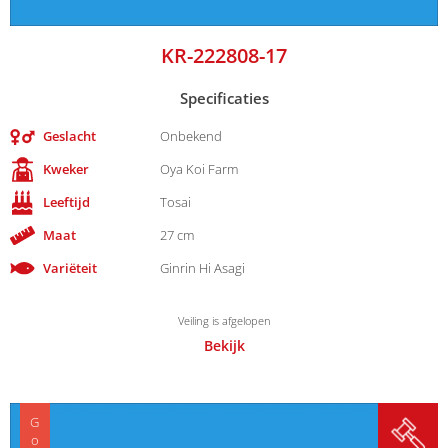
KR-222808-17
Specificaties
Geslacht
Onbekend
Kweker
Oya Koi Farm
Leeftijd
Tosai
Maat
27 cm
Variëteit
Ginrin Hi Asagi
Veiling is afgelopen
Bekijk