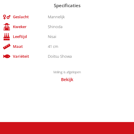
Specificaties
Geslacht
Mannelijk
Kweker
Shinoda
Leeftijd
Nisai
Maat
41 cm
Variëteit
Doitsu Showa
Veiling is afgelopen
Bekijk