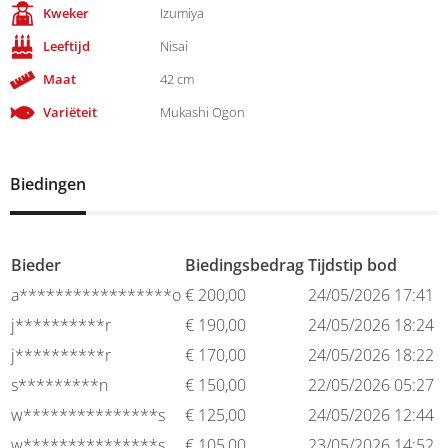
Kweker
Izumiya
Leeftijd
Nisai
Maat
42 cm
Variëteit
Mukashi Ogon
Biedingen
Bieder
Biedingsbedrag
Tijdstip bod
a*****************o
€
200,00
24/05/2026 17:41
j**********r
€
190,00
24/05/2026 18:24
j**********r
€
170,00
24/05/2026 18:22
s*********n
€
150,00
22/05/2026 05:27
w***************s
€
125,00
24/05/2026 12:44
w***************s
€
105,00
23/05/2026 14:52