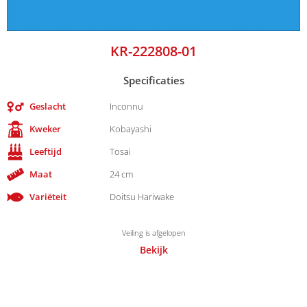
KR-222808-01
Specificaties
Geslacht
Inconnu
Kweker
Kobayashi
Leeftijd
Tosai
Maat
24 cm
Variëteit
Doitsu Hariwake
Veiling is afgelopen
Bekijk