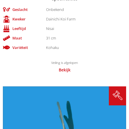
Geslacht
Onbekend
Kweker
Dainichi Koi Farm
Leeftijd
Nisai
Maat
31 cm
Variëteit
Kohaku
Veiling is afgelopen
Bekijk