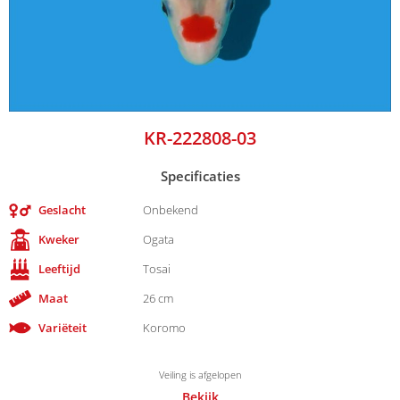
KR-222808-03
Specificaties
Geslacht
Onbekend
Kweker
Ogata
Leeftijd
Tosai
Maat
26 cm
Variëteit
Koromo
Veiling is afgelopen
Bekijk