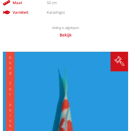
Maat
50 cm
Variëteit
Karashigoi
Veiling is afgelopen
Bekijk
Good for koishow