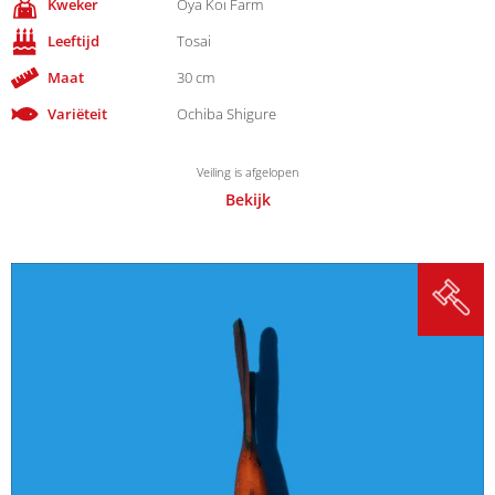
Kweker
Oya Koi Farm
Leeftijd
Tosai
Maat
30 cm
Variëteit
Ochiba Shigure
Veiling is afgelopen
Bekijk