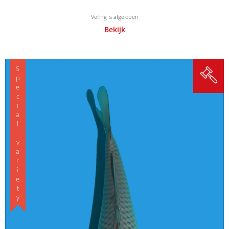
Veiling is afgelopen
Bekijk
Special variety