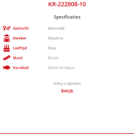
KR-222808-10
Specificaties
Geslacht
Mannelijk
Kweker
Miyatora
Leeftijd
Nisai
Maat
50 cm
Variëteit
Ginrin Hi Utsuri
Veiling is afgelopen
Bekijk