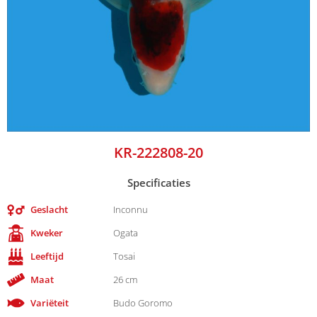
KR-222808-20
Specificaties
Geslacht
Inconnu
Kweker
Ogata
Leeftijd
Tosai
Maat
26 cm
Variëteit
Budo Goromo