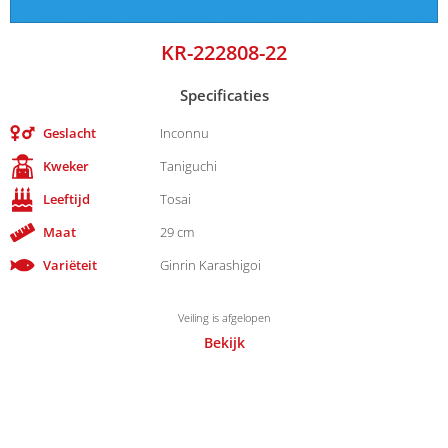
KR-222808-22
Specificaties
Geslacht
Inconnu
Kweker
Taniguchi
Leeftijd
Tosai
Maat
29 cm
Variëteit
Ginrin Karashigoi
Veiling is afgelopen
Bekijk