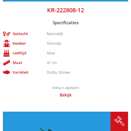
KR-222808-12
Specificaties
Geslacht
Mannelijk
Kweker
Shinoda
Leeftijd
Nisai
Maat
41 cm
Variëteit
Doitsu Showa
Veiling is afgelopen
Bekijk