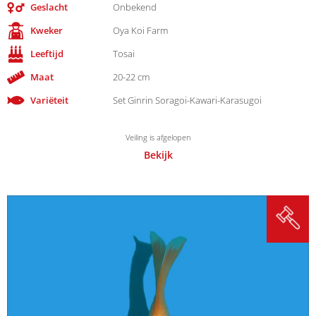
Geslacht
Onbekend
Kweker
Oya Koi Farm
Leeftijd
Tosai
Maat
20-22 cm
Variëteit
Set Ginrin Soragoi-Kawari-Karasugoi
Veiling is afgelopen
Bekijk