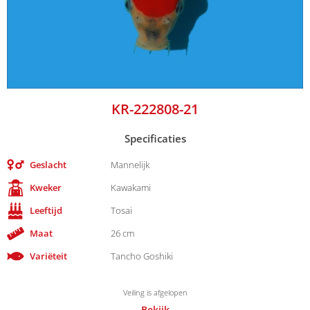
KR-222808-21
Specificaties
Geslacht
Mannelijk
Kweker
Kawakami
Leeftijd
Tosai
Maat
26 cm
Variëteit
Tancho Goshiki
Veiling is afgelopen
Bekijk