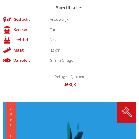
Specificaties
Geslacht
Vrouwelijk
Kweker
Tani
Leeftijd
Nisai
Maat
42 cm
Variëteit
Ginrin Chagoi
Veiling is afgelopen
Bekijk