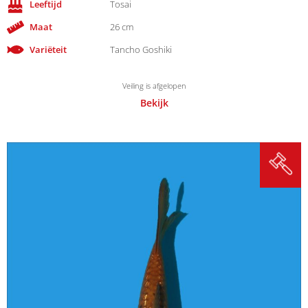
Leeftijd
Tosai
Maat
26 cm
Variëteit
Tancho Goshiki
Veiling is afgelopen
Bekijk