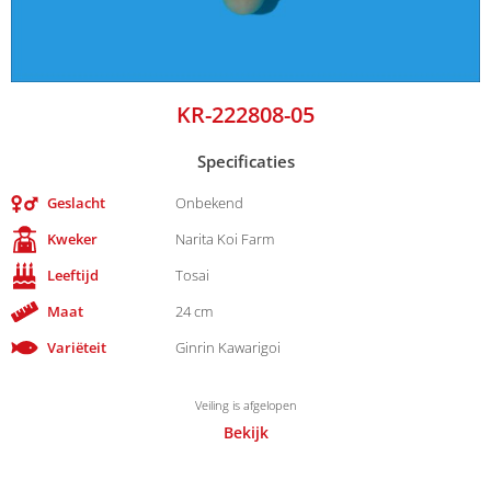
KR-222808-05
Specificaties
Geslacht
Onbekend
Kweker
Narita Koi Farm
Leeftijd
Tosai
Maat
24 cm
Variëteit
Ginrin Kawarigoi
Veiling is afgelopen
Bekijk