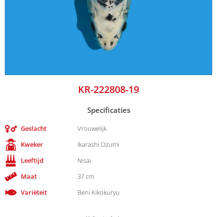
KR-222808-19
Specificaties
Geslacht
Vrouwelijk
Kweker
Ikarashi Ozumi
Leeftijd
Nisai
Maat
37 cm
Variëteit
Beni Kikokuryu