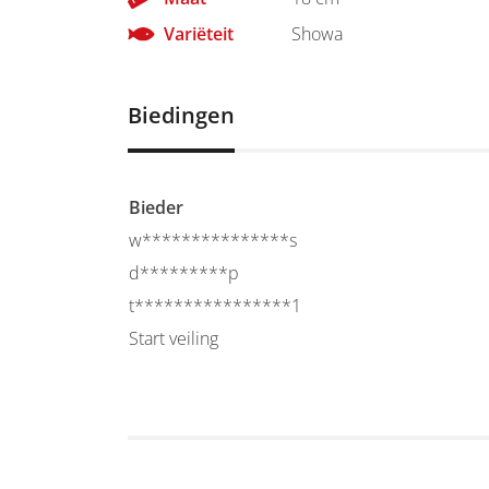
Variëteit
Showa
Biedingen
Bieder
w***************s
d*********p
t****************1
Start veiling