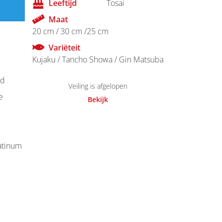
Leeftijd
Tosai
Maat
20 cm / 30 cm /25 cm
Variëteit
Kujaku / Tancho Showa / Gin Matsuba
d
Veiling is afgelopen
e
Bekijk
atinum