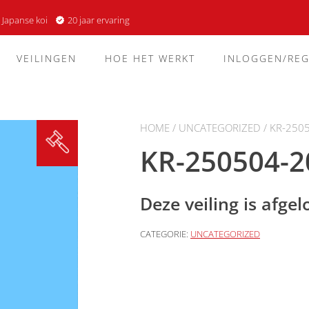
 Japanse koi
20 jaar ervaring
VEILINGEN
HOE HET WERKT
INLOGGEN/REG
HOME
/
UNCATEGORIZED
/ KR-250
KR-250504-2
Deze veiling is afge
CATEGORIE:
UNCATEGORIZED