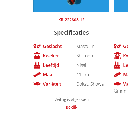
KR-222808-12
Specificaties
Geslacht
Masculin
Ge
Kweker
Shinoda
K
Leeftijd
Nisai
Le
Maat
41 cm
M
Variëteit
Doitsu Showa
Va
Ginrin 
Veiling is afgelopen
Bekijk