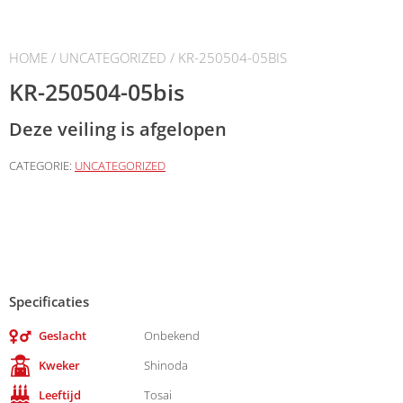
HOME
/
UNCATEGORIZED
/ KR-250504-05BIS
KR-250504-05bis
Deze veiling is afgelopen
CATEGORIE:
UNCATEGORIZED
Specificaties
Geslacht
Onbekend
Kweker
Shinoda
Leeftijd
Tosai