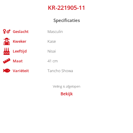
KR-221905-11
Specificaties
Geslacht
Masculin
Kweker
Kase
Leeftijd
Nisai
Maat
41 cm
Variëteit
Tancho Showa
Veiling is afgelopen
Bekijk