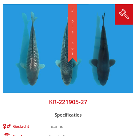
3 pcs set
KR-221905-27
Specificaties
Geslacht
Inconnu