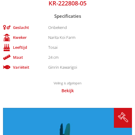
KR-222808-05
Specificaties
Geslacht
Onbekend
Kweker
Narita Koi Farm
Leeftijd
Tosai
Maat
24 cm
Variëteit
Ginrin Kawarigoi
Veiling is afgelopen
Bekijk