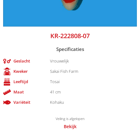
KR-222808-07
Specificaties
Geslacht
Vrouwelijk
Kweker
Sakai Fish Farm
Leeftijd
Tosai
Maat
41 cm
Variëteit
Kohaku
Veiling is afgelopen
Bekijk