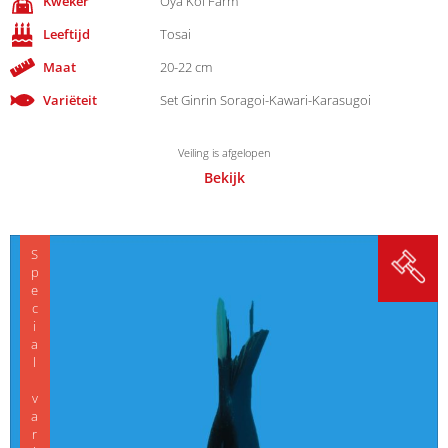
Kweker
Oya Koi Farm
Leeftijd
Tosai
Maat
20-22 cm
Variëteit
Set Ginrin Soragoi-Kawari-Karasugoi
Veiling is afgelopen
Bekijk
Special variety