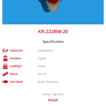
KR-222808-20
Specificaties
Geslacht
Onbekend
Kweker
Ogata
Leeftijd
Tosai
Maat
26 cm
Variëteit
Budo Goromo
Veiling is afgelopen
Bekijk