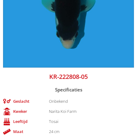
KR-222808-05
Specificaties
Geslacht
Onbekend
Kweker
Narita Koi Farm
Leeftijd
Tosai
Maat
24 cm