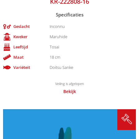
KR-222808-16
Specificaties
Geslacht
Inconnu
Kweker
Maruhide
Leeftijd
Tosai
Maat
18 cm
Variëteit
Doitsu Sanke
Veiling is afgelopen
Bekijk