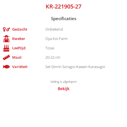
KR-221905-27
Specificaties
Geslacht
Onbekend
Kweker
Oya Koi Farm
Leeftijd
Tosai
Maat
20-22 cm
Variëteit
Set Ginrin Soragoi-Kawari-Karasugoi
Veiling is afgelopen
Bekijk