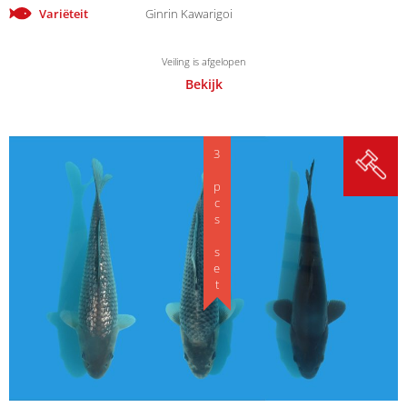
Variëteit
Ginrin Kawarigoi
Veiling is afgelopen
Bekijk
3 pcs set