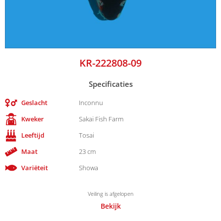
KR-222808-09
Specificaties
Geslacht
Inconnu
Kweker
Sakai Fish Farm
Leeftijd
Tosai
Maat
23 cm
Variëteit
Showa
Veiling is afgelopen
Bekijk