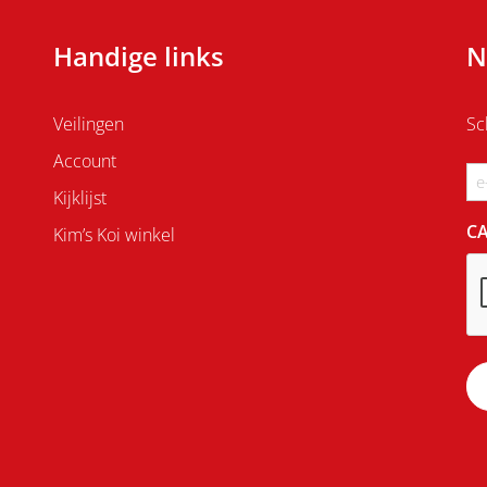
Handige links
N
Veilingen
Sc
Account
Em
Kijklijst
C
Kim’s Koi winkel