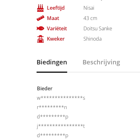
Leeftijd
Nisai
Maat
43 cm
Variëteit
Doitsu Sanke
Kweker
Shinoda
Biedingen
Beschrijving
Bieder
w***************s
r*********n
d*********p
j****************t
d*********p