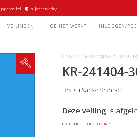
 Japanse koi
20 jaar ervaring
VEILINGEN
HOE HET WERKT
INLOGGEN/REG
HOME
/
UNCATEGORIZED
/ KR-241
KR-241404-3
Doitsu Sanke Shinoda
Deze veiling is afge
CATEGORIE:
UNCATEGORIZED