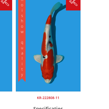
Koishow quality
KR-222808-11
Specificaties