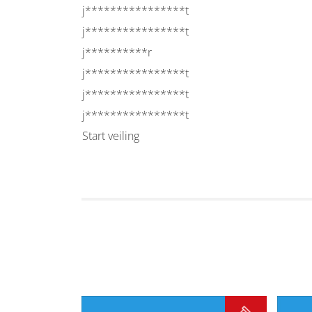
j****************t
j****************t
j**********r
j****************t
j****************t
j****************t
Start veiling