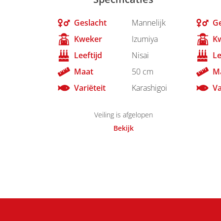
Geslacht
Mannelijk
Ge
Kweker
Izumiya
K
Leeftijd
Nisai
Le
Maat
50 cm
M
Variëteit
Karashigoi
Va
Veiling is afgelopen
Bekijk