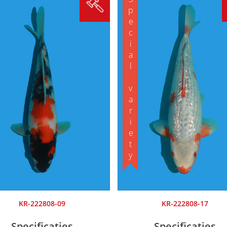
Special variety
KR-222808-09
KR-222808-17
Specificaties
Specificaties