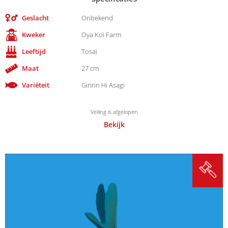
Geslacht
Onbekend
Kweker
Oya Koi Farm
Leeftijd
Tosai
Maat
27 cm
Variëteit
Ginrin Hi Asagi
Veiling is afgelopen
Bekijk