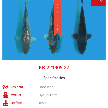
3 pcs set
KR-221905-27
Specificaties
Geslacht
Onbekend
Kweker
Oya Koi Farm
Leeftijd
Tosai