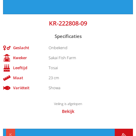
KR-222808-09
Specificaties
Geslacht
Onbekend
Kweker
Sakai Fish Farm
Leeftijd
Tosai
Maat
23 cm
Variëteit
Showa
Veiling is afgelopen
Bekijk