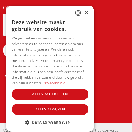
CAPTCHA
×
Deze website maakt
DUTCH
gebruik van cookies.
FRENCH
We gebruiken cookies om inhoud en
advertenties te personaliseren en om ons
verkeer te analyseren. We delen ook
informatie over uw gebruik van onze site
met onze advertentie- en analysepartners,
die deze kunnen combineren met andere
informatie die u aan hen heeft verstrekt of
die zij hebben verzameld door uw gebruik
van hun diensten.
Privacybeleid
ALLES ACCEPTEREN
ALLES AFWIJZEN
DETAILS WEERGEVEN
©2022 Koi Radar
webdesign by motionmill
- support by
Conversal