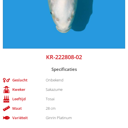
KR-222808-02
Specificaties
Geslacht
Onbekend
Kweker
Sakazume
Leeftijd
Tosai
Maat
28 cm
Variëteit
Ginrin Platinum