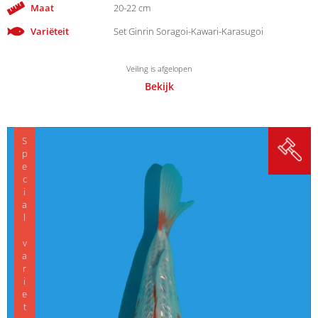
Maat
20-22 cm
Variëteit
Set Ginrin Soragoi-Kawari-Karasugoi
Veiling is afgelopen
Bekijk
Special variety