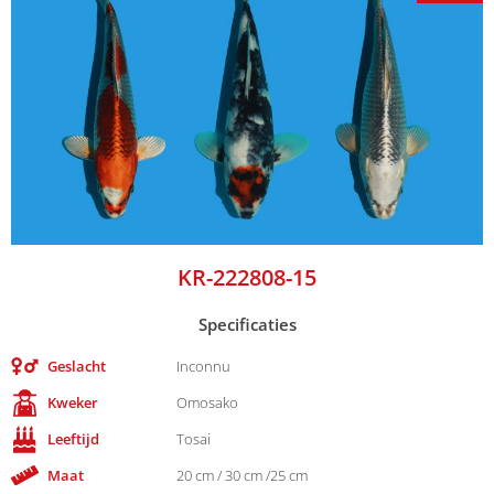
KR-222808-15
Specificaties
Geslacht
Inconnu
Kweker
Omosako
Leeftijd
Tosai
Maat
20 cm / 30 cm /25 cm