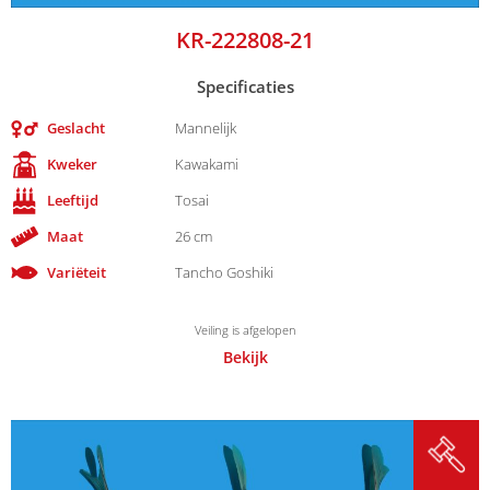
KR-222808-21
Specificaties
Geslacht
Mannelijk
Kweker
Kawakami
Leeftijd
Tosai
Maat
26 cm
Variëteit
Tancho Goshiki
Veiling is afgelopen
Bekijk