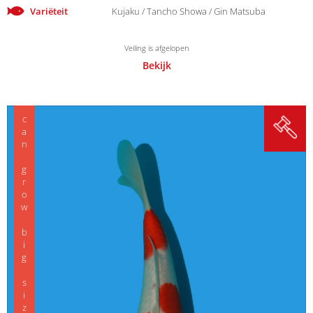
Variëteit
Kujaku / Tancho Showa / Gin Matsuba
Veiling is afgelopen
Bekijk
can grow big size