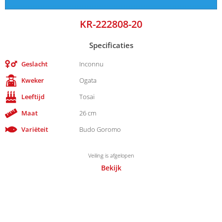
KR-222808-20
Specificaties
Geslacht
Inconnu
Kweker
Ogata
Leeftijd
Tosai
Maat
26 cm
Variëteit
Budo Goromo
Veiling is afgelopen
Bekijk