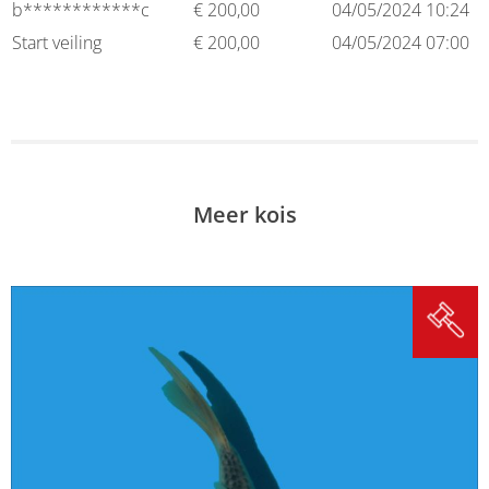
b************c
€
200,00
04/05/2024 10:24
Start veiling
€
200,00
04/05/2024 07:00
Meer kois