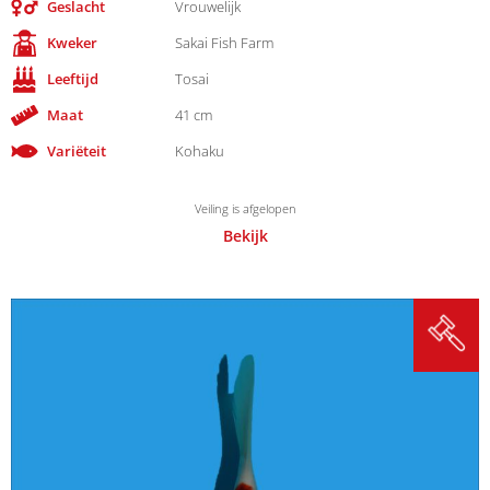
Geslacht
Vrouwelijk
Kweker
Sakai Fish Farm
Leeftijd
Tosai
Maat
41 cm
Variëteit
Kohaku
Veiling is afgelopen
Bekijk