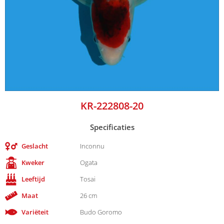
KR-222808-20
Specificaties
Geslacht
Inconnu
Kweker
Ogata
Leeftijd
Tosai
Maat
26 cm
Variëteit
Budo Goromo