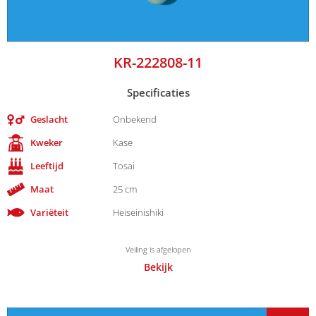
KR-222808-11
Specificaties
Geslacht
Onbekend
Kweker
Kase
Leeftijd
Tosai
Maat
25 cm
Variëteit
Heiseinishiki
Veiling is afgelopen
Bekijk