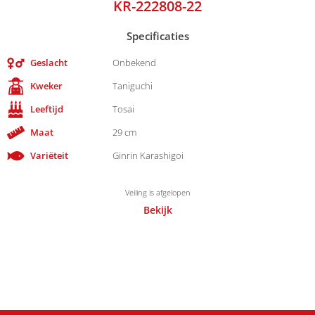
KR-222808-22
Specificaties
Geslacht
Onbekend
Kweker
Taniguchi
Leeftijd
Tosai
Maat
29 cm
Variëteit
Ginrin Karashigoi
Veiling is afgelopen
Bekijk