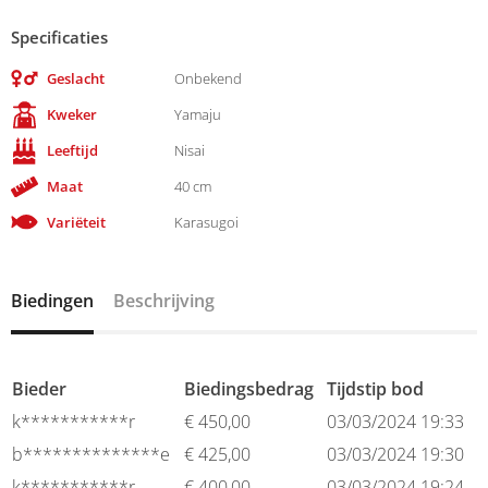
Specificaties
Geslacht
Onbekend
Kweker
Yamaju
Leeftijd
Nisai
Maat
40 cm
Variëteit
Karasugoi
Biedingen
Beschrijving
Bieder
Biedingsbedrag
Tijdstip bod
k***********r
€
450,00
03/03/2024 19:33
b**************e
€
425,00
03/03/2024 19:30
k***********r
€
400,00
03/03/2024 19:24