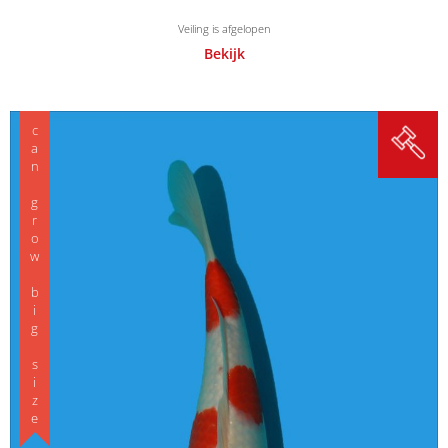
Veiling is afgelopen
Bekijk
can grow big size