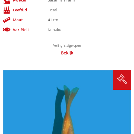
Leeftijd
Tosai
Maat
41 cm
Variëteit
Kohaku
Veiling is afgelopen
Bekijk