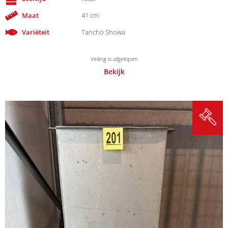
Maat
41 cm
Variëteit
Tancho Showa
Veiling is afgelopen
Bekijk