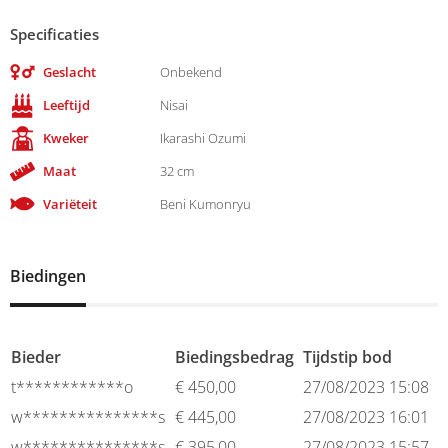
Specificaties
Geslacht
Onbekend
Leeftijd
Nisai
Kweker
Ikarashi Ozumi
Maat
32 cm
Variëteit
Beni Kumonryu
Biedingen
Bieder
Biedingsbedrag
Tijdstip bod
t************o
€
450,00
27/08/2023 15:08
w***************s
€
445,00
27/08/2023 16:01
w***************s
€
395,00
27/08/2023 15:57