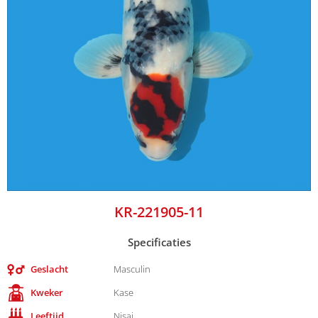
KR-221905-11
Specificaties
Geslacht
Masculin
Kweker
Kase
Leeftijd
Nisai