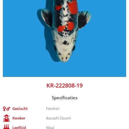
KR-222808-19
Specificaties
Geslacht
Feminin
Kweker
Ikarashi Ozumi
Leeftijd
Nisai