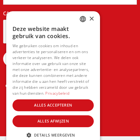
CAPTCHA
×
Deze website maakt
DUTCH
gebruik van cookies.
FRENCH
We gebruiken cookies om inhoud en
advertenties te personaliseren en om ons
verkeer te analyseren. We delen ook
informatie over uw gebruik van onze site
met onze advertentie- en analysepartners,
die deze kunnen combineren met andere
informatie die u aan hen heeft verstrekt of
die zij hebben verzameld door uw gebruik
van hun diensten.
Privacybeleid
ALLES ACCEPTEREN
ALLES AFWIJZEN
DETAILS WEERGEVEN