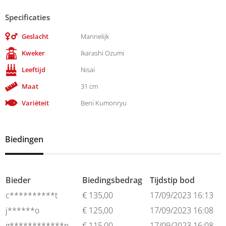
Specificaties
Geslacht
Mannelijk
Kweker
Ikarashi Ozumi
Leeftijd
Nisai
Maat
31 cm
Variëteit
Beni Kumonryu
Biedingen
Bieder
Biedingsbedrag
Tijdstip bod
c**********t
€
135,00
17/09/2023 16:13
j******o
€
125,00
17/09/2023 16:08
g************n
€
115,00
17/09/2023 16:08