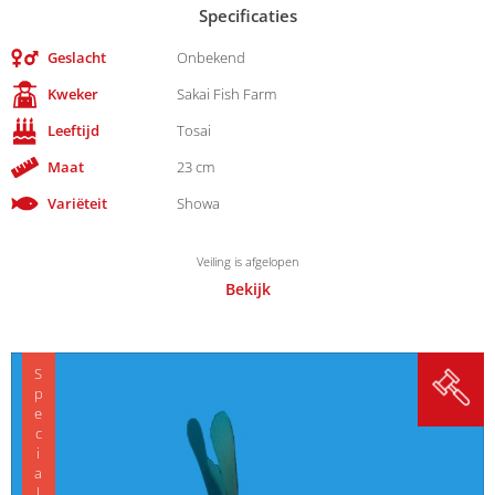
Specificaties
Geslacht
Onbekend
Kweker
Sakai Fish Farm
Leeftijd
Tosai
Maat
23 cm
Variëteit
Showa
Veiling is afgelopen
Bekijk