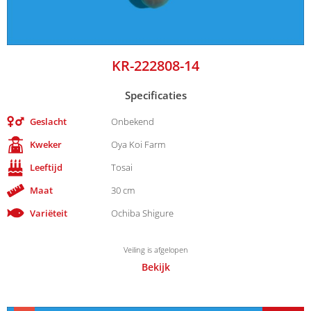
KR-222808-14
Specificaties
Geslacht
Onbekend
Kweker
Oya Koi Farm
Leeftijd
Tosai
Maat
30 cm
Variëteit
Ochiba Shigure
Veiling is afgelopen
Bekijk