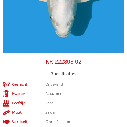
KR-222808-02
Specificaties
Geslacht
Onbekend
Kweker
Sakazume
Leeftijd
Tosai
Maat
28 cm
Variëteit
Ginrin Platinum