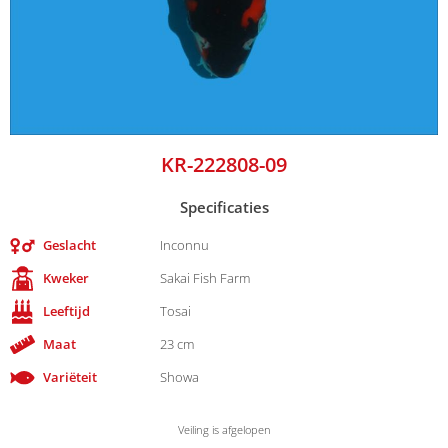
KR-222808-09
Specificaties
Geslacht
Inconnu
Kweker
Sakai Fish Farm
Leeftijd
Tosai
Maat
23 cm
Variëteit
Showa
Veiling is afgelopen