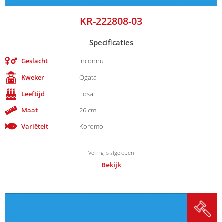
KR-222808-03
Specificaties
Geslacht
Inconnu
Kweker
Ogata
Leeftijd
Tosai
Maat
26 cm
Variëteit
Koromo
Veiling is afgelopen
Bekijk