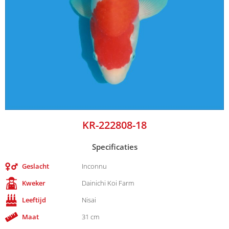
KR-222808-18
Specificaties
Geslacht
Inconnu
Kweker
Dainichi Koi Farm
Leeftijd
Nisai
Maat
31 cm