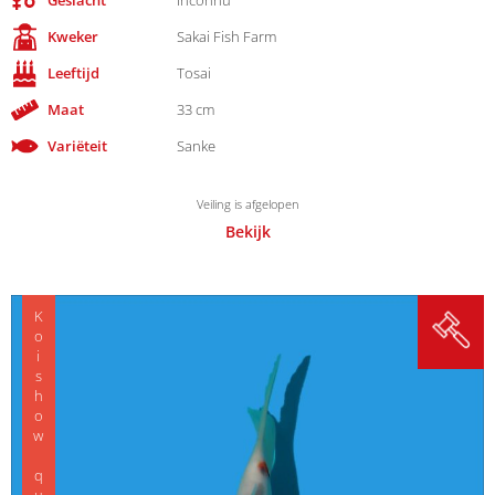
Kweker
Sakai Fish Farm
Leeftijd
Tosai
Maat
33 cm
Variëteit
Sanke
Veiling is afgelopen
Bekijk
Koishow quality