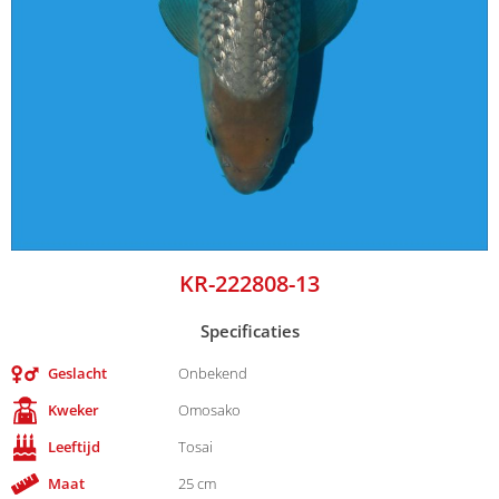
KR-222808-13
Specificaties
Geslacht
Onbekend
Kweker
Omosako
Leeftijd
Tosai
Maat
25 cm