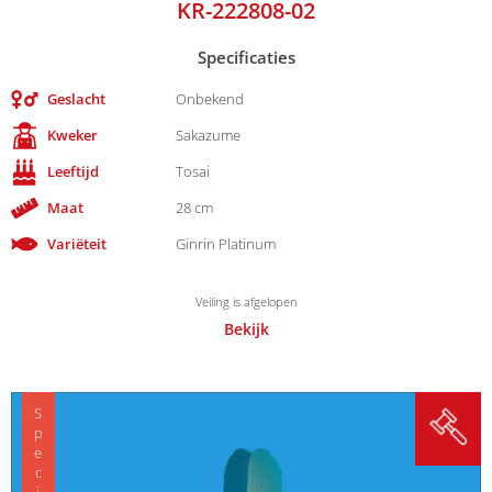
KR-222808-02
Specificaties
Geslacht
Onbekend
Kweker
Sakazume
Leeftijd
Tosai
Maat
28 cm
Variëteit
Ginrin Platinum
Veiling is afgelopen
Bekijk