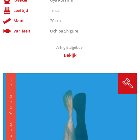
Kweker
Oya Koi Farm
Leeftijd
Tosai
Maat
30 cm
Variëteit
Ochiba Shigure
Veiling is afgelopen
Bekijk
Koishow quality