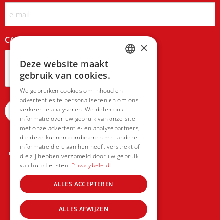
Email
CAPTCHA
×
Deze website maakt
DUTCH
gebruik van cookies.
FRENCH
We gebruiken cookies om inhoud en
advertenties te personaliseren en om ons
verkeer te analyseren. We delen ook
informatie over uw gebruik van onze site
met onze advertentie- en analysepartners,
die deze kunnen combineren met andere
informatie die u aan hen heeft verstrekt of
die zij hebben verzameld door uw gebruik
van hun diensten.
Privacybeleid
ALLES ACCEPTEREN
ALLES AFWIJZEN