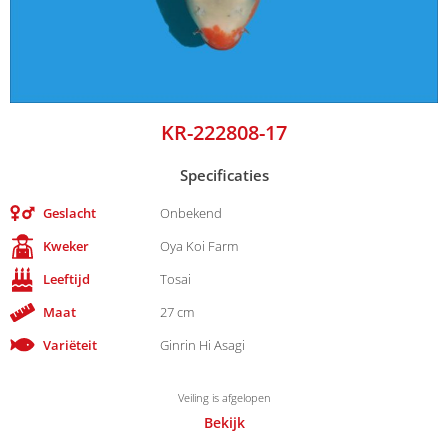
KR-222808-17
Specificaties
Geslacht
Onbekend
Kweker
Oya Koi Farm
Leeftijd
Tosai
Maat
27 cm
Variëteit
Ginrin Hi Asagi
Veiling is afgelopen
Bekijk