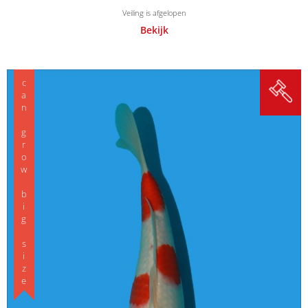
Veiling is afgelopen
Bekijk
can grow big size