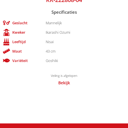
Specificaties
Geslacht
Mannelijk
Kweker
Ikarashi Ozumi
Leeftijd
Nisai
Maat
43 cm
Variëteit
Goshiki
Veiling is afgelopen
Bekijk