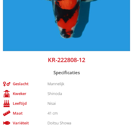
KR-222808-12
Specificaties
Geslacht
Mannelijk
Kweker
Shinoda
Leeftijd
Nisai
Maat
41 cm
Variëteit
Doitsu Showa