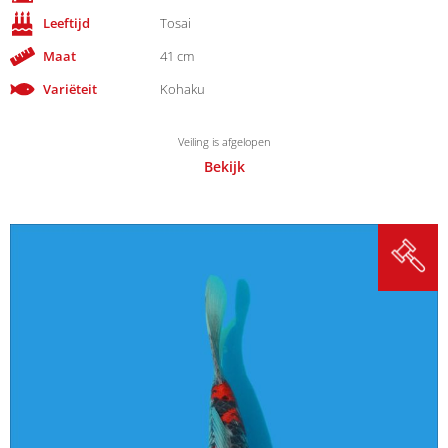
Leeftijd
Tosai
Maat
41 cm
Variëteit
Kohaku
Veiling is afgelopen
Bekijk