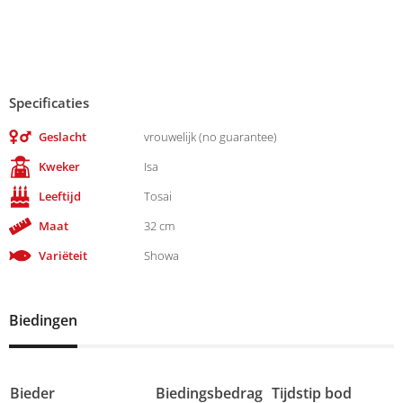
Specificaties
Geslacht
vrouwelijk (no guarantee)
Kweker
Isa
Leeftijd
Tosai
Maat
32 cm
Variëteit
Showa
Biedingen
Bieder
Biedingsbedrag
Tijdstip bod