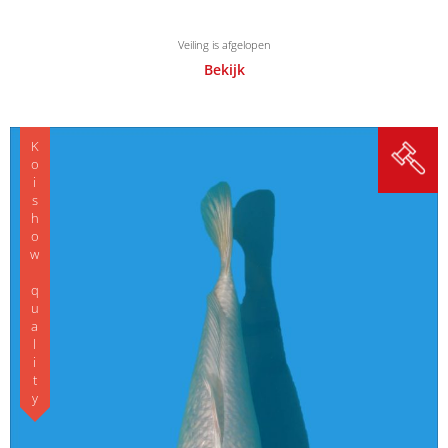
Veiling is afgelopen
Bekijk
Koishow quality