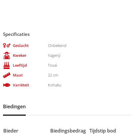
Specificaties
Geslacht
Onbekend
Kweker
Yagenji
Leeftijd
Tosai
Maat
22 cm
Variëteit
Kohaku
Biedingen
Bieder
Biedingsbedrag
Tijdstip bod