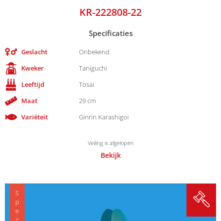
KR-222808-22
Specificaties
Geslacht
Onbekend
Kweker
Taniguchi
Leeftijd
Tosai
Maat
29 cm
Variëteit
Ginrin Karashigoi
Veiling is afgelopen
Bekijk