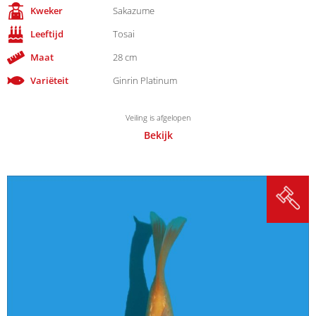
Kweker
Sakazume
Leeftijd
Tosai
Maat
28 cm
Variëteit
Ginrin Platinum
Veiling is afgelopen
Bekijk