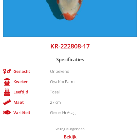
KR-222808-17
Specificaties
Geslacht
Onbekend
Kweker
Oya Koi Farm
Leeftijd
Tosai
Maat
27 cm
Variëteit
Ginrin Hi Asagi
Veiling is afgelopen
Bekijk