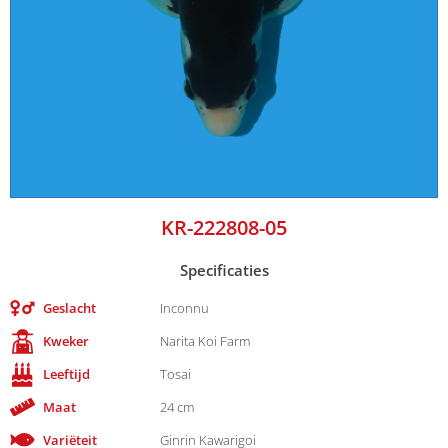
KR-222808-05
Specificaties
Geslacht
Inconnu
Kweker
Narita Koi Farm
Leeftijd
Tosai
Maat
24 cm
Variëteit
Ginrin Kawarigoi