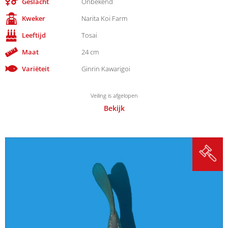
Geslacht
Onbekend
Kweker
Narita Koi Farm
Leeftijd
Tosai
Maat
24 cm
Variëteit
Ginrin Kawarigoi
Veiling is afgelopen
Bekijk