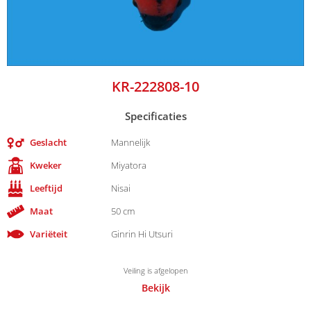
KR-222808-10
Specificaties
Geslacht
Mannelijk
Kweker
Miyatora
Leeftijd
Nisai
Maat
50 cm
Variëteit
Ginrin Hi Utsuri
Veiling is afgelopen
Bekijk