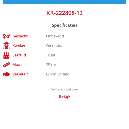
KR-222808-13
Specificaties
Geslacht
Onbekend
Kweker
Omosako
Leeftijd
Tosai
Maat
25 cm
Variëteit
Ginrin Soragoi
Veiling is afgelopen
Bekijk