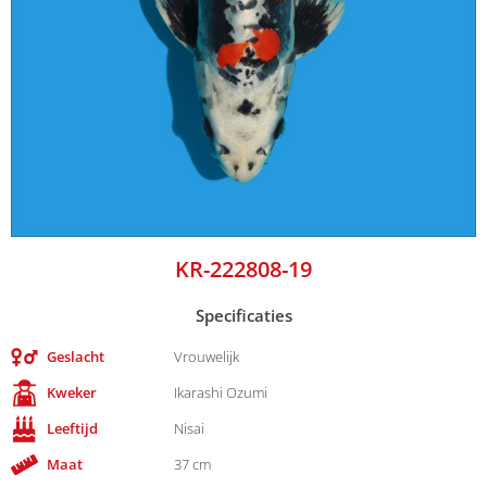
KR-222808-19
Specificaties
Geslacht
Vrouwelijk
Kweker
Ikarashi Ozumi
Leeftijd
Nisai
Maat
37 cm