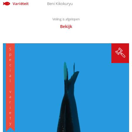
Variëteit
Beni Kikokuryu
Veiling is afgelopen
Bekijk
Special variety