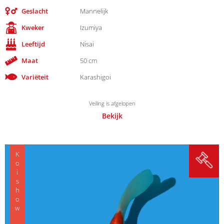
Geslacht
Mannelijk
Kweker
Izumiya
Leeftijd
Nisai
Maat
50 cm
Variëteit
Karashigoi
Veiling is afgelopen
Bekijk
Koishow quality