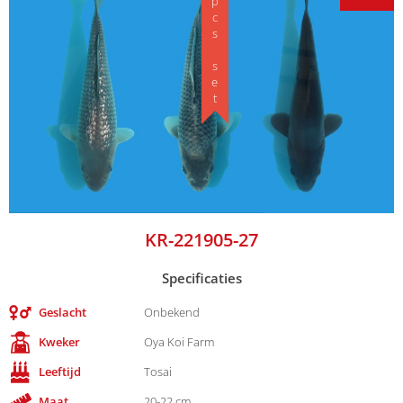
3 pcs set
KR-221905-27
Specificaties
Geslacht
Onbekend
Kweker
Oya Koi Farm
Leeftijd
Tosai
Maat
20-22 cm