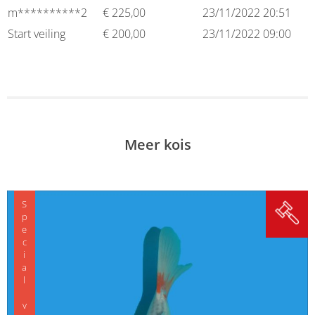
m**********2
€
225,00
23/11/2022 20:51
Start veiling
€
200,00
23/11/2022 09:00
Meer kois
Special variety