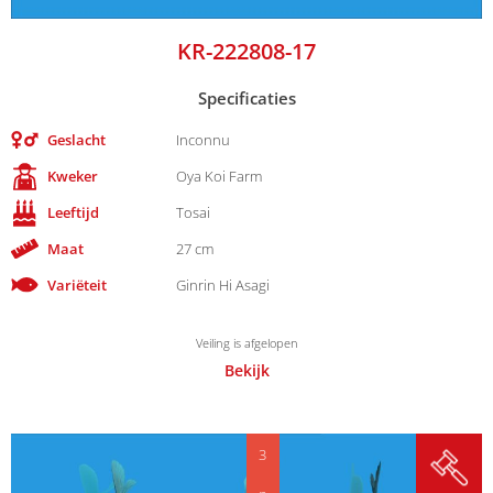
KR-222808-17
Specificaties
Geslacht
Inconnu
Kweker
Oya Koi Farm
Leeftijd
Tosai
Maat
27 cm
Variëteit
Ginrin Hi Asagi
Veiling is afgelopen
Bekijk