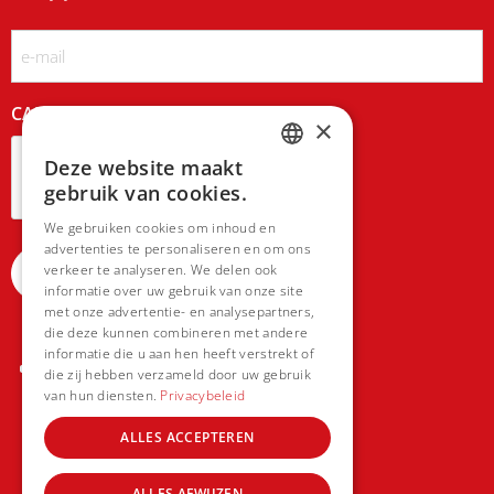
Email
CAPTCHA
×
Deze website maakt
DUTCH
gebruik van cookies.
FRENCH
We gebruiken cookies om inhoud en
advertenties te personaliseren en om ons
verkeer te analyseren. We delen ook
informatie over uw gebruik van onze site
met onze advertentie- en analysepartners,
die deze kunnen combineren met andere
informatie die u aan hen heeft verstrekt of
die zij hebben verzameld door uw gebruik
van hun diensten.
Privacybeleid
ALLES ACCEPTEREN
ALLES AFWIJZEN