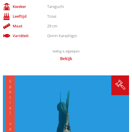
Kweker
Taniguchi
Leeftijd
Tosai
Maat
29 cm
Variëteit
Ginrin Karashigoi
Veiling is afgelopen
Bekijk
Special variety