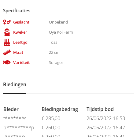
Specificaties
Geslacht
Onbekend
Kweker
Oya Koi Farm
Leeftijd
Tosai
Maat
22 cm
Variëteit
Soragoi
Biedingen
Bieder
Biedingsbedrag
Tijdstip bod
t*******s
€
285,00
26/06/2022 16:53
p*********p
€
260,00
26/06/2022 16:47
t*******s
€
250,00
26/06/2022 16:41