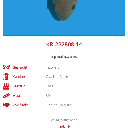
KR-222808-14
Specificaties
Geslacht
Inconnu
Kweker
Oya Koi Farm
Leeftijd
Tosai
Maat
30 cm
Variëteit
Ochiba Shigure
Veiling is afgelopen
Bekijk