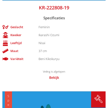
KR-222808-19
Specificaties
Geslacht
Feminin
Kweker
Ikarashi Ozumi
Leeftijd
Nisai
Maat
37 cm
Variëteit
Beni Kikokuryu
Veiling is afgelopen
Bekijk