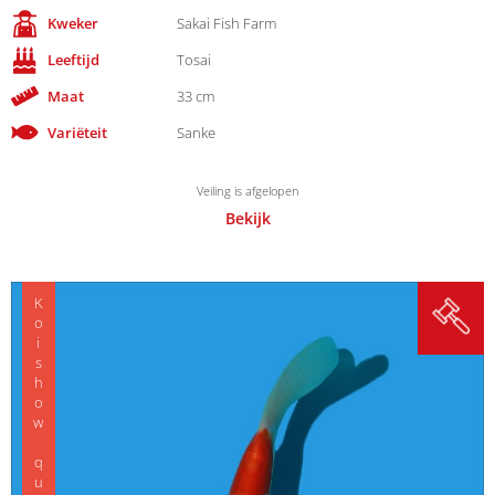
Kweker
Sakai Fish Farm
Leeftijd
Tosai
Maat
33 cm
Variëteit
Sanke
Veiling is afgelopen
Bekijk
Koishow quality