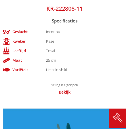
KR-222808-11
Specificaties
Geslacht
Inconnu
Kweker
Kase
Leeftijd
Tosai
Maat
25 cm
Variëteit
Heiseinishiki
Veiling is afgelopen
Bekijk