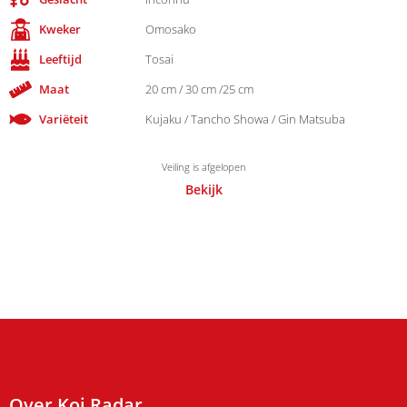
Kweker
Omosako
Leeftijd
Tosai
Maat
20 cm / 30 cm /25 cm
Variëteit
Kujaku / Tancho Showa / Gin Matsuba
Veiling is afgelopen
Bekijk
Over Koi Radar