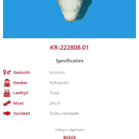
KR-222808-01
Specificaties
Geslacht
Inconnu
Kweker
Kobayashi
Leeftijd
Tosai
Maat
24 cm
Variëteit
Doitsu Hariwake
Veiling is afgelopen
Bekijk