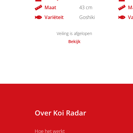
Maat
43 cm
M
Variëteit
Goshiki
Va
Veiling is afgelopen
Bekijk
Over Koi Radar
Hoe het werkt