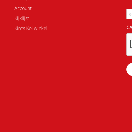
Account
Em
Kijklijst
C
Kim’s Koi winkel