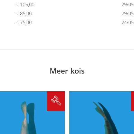
€
105,00
29/05
€
85,00
29/05
€
75,00
24/05
Meer kois