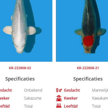
KR-222808-02
KR-222808-21
Specificaties
Specificaties
slacht
Onbekend
Geslacht
Mannelij
weker
Sakazume
Kweker
Kawakam
eftijd
Tosai
Leeftijd
Tosai