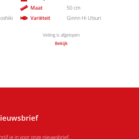
Maat
50 cm
oshiki
Variëteit
Ginrin Hi Utsuri
Veiling is afgelopen
Bekijk
ieuwsbrief
hrijf je in voor onze nieuwsbrief.