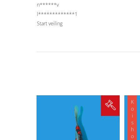
n******v
l*************1
Start veiling