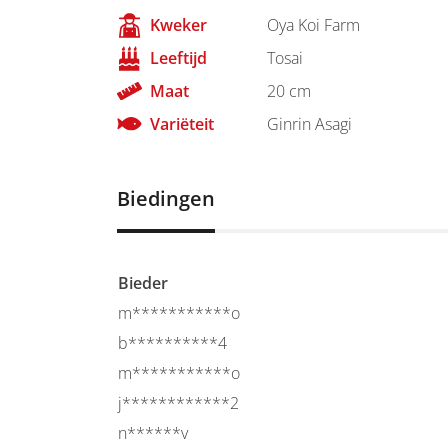
Kweker
Oya Koi Farm
Leeftijd
Tosai
Maat
20 cm
Variëteit
Ginrin Asagi
Biedingen
Bieder
m***********o
b**********4
m***********o
j************2
n******v