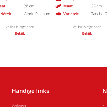
aat
28 cm
Maat
26 cm
riëteit
Ginrin Platinum
Variëteit
Tancho G
Veiling is afgelopen
Veiling is afgelopen
Bekijk
Bekijk
Handige links
N
Veilingen
Sc