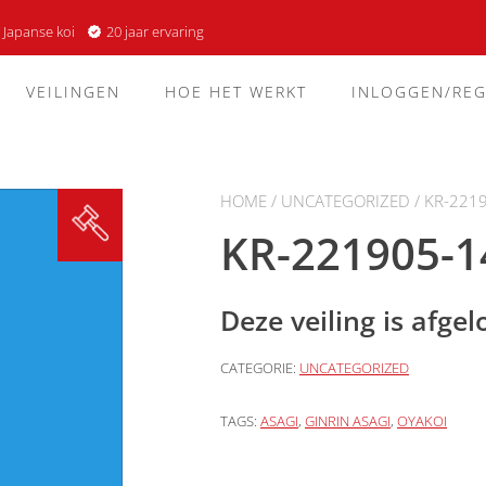
 Japanse koi
20 jaar ervaring
VEILINGEN
HOE HET WERKT
INLOGGEN/REG
HOME
/
UNCATEGORIZED
/ KR-221
KR-221905-1
Deze veiling is afge
CATEGORIE:
UNCATEGORIZED
TAGS:
ASAGI
,
GINRIN ASAGI
,
OYAKOI