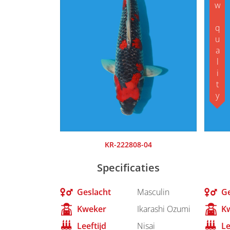
Koishow quality
KR-222808-04
Specificaties
Geslacht
Masculin
Ge
Kweker
Ikarashi Ozumi
K
Leeftijd
Nisai
Le