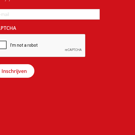
ail
APTCHA