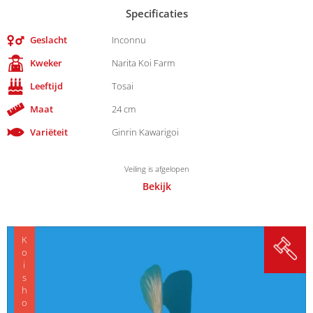
Specificaties
Geslacht
Inconnu
Kweker
Narita Koi Farm
Leeftijd
Tosai
Maat
24 cm
Variëteit
Ginrin Kawarigoi
Veiling is afgelopen
Bekijk