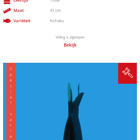
Leeftijd
Tosai
Maat
41 cm
Variëteit
Kohaku
Veiling is afgelopen
Bekijk
Special variety