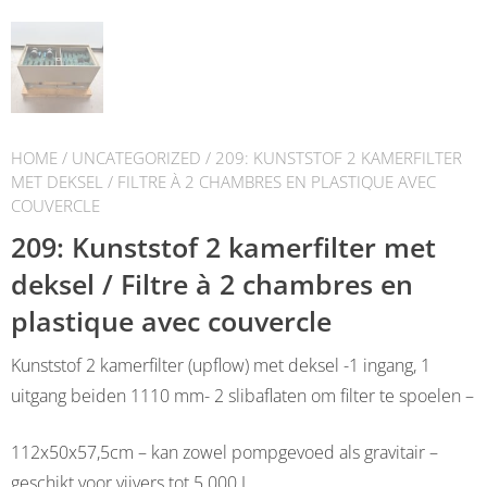
HOME
/
UNCATEGORIZED
/ 209: KUNSTSTOF 2 KAMERFILTER
MET DEKSEL / FILTRE À 2 CHAMBRES EN PLASTIQUE AVEC
COUVERCLE
209: Kunststof 2 kamerfilter met
deksel / Filtre à 2 chambres en
plastique avec couvercle
Kunststof 2 kamerfilter (upflow) met deksel -1 ingang, 1
uitgang beiden 1110 mm- 2 slibaflaten om filter te spoelen –
112x50x57,5cm – kan zowel pompgevoed als gravitair –
geschikt voor vijvers tot 5.000 L.