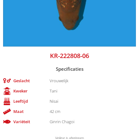
KR-222808-06
Specificaties
Geslacht
Vrouwelijk
Kweker
Tani
Leeftijd
Nisai
Maat
42 cm
Variëteit
Ginrin Chagoi
Veiling is afgelopen