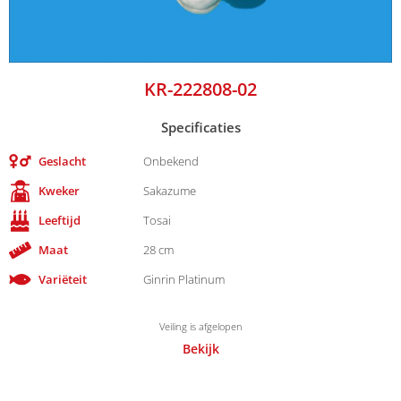
KR-222808-02
Specificaties
Geslacht
Onbekend
Kweker
Sakazume
Leeftijd
Tosai
Maat
28 cm
Variëteit
Ginrin Platinum
Veiling is afgelopen
Bekijk