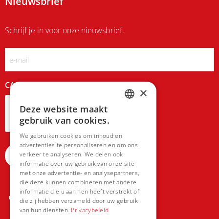
Nieuwsbrief
Schrijf je in voor onze nieuwsbrief.
Email
CAPTCHA
×
Deze website maakt
DUTCH
gebruik van cookies.
FRENCH
We gebruiken cookies om inhoud en
advertenties te personaliseren en om ons
verkeer te analyseren. We delen ook
informatie over uw gebruik van onze site
met onze advertentie- en analysepartners,
die deze kunnen combineren met andere
informatie die u aan hen heeft verstrekt of
die zij hebben verzameld door uw gebruik
van hun diensten.
Privacybeleid