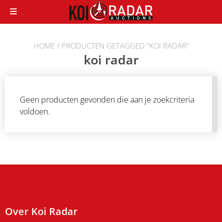
Doorgaan
naar
inhoud
HOME
/ PRODUCTEN GETAGGED “KOI RADAR”
koi radar
Geen producten gevonden die aan je zoekcriteria
voldoen.
Over Koi Radar