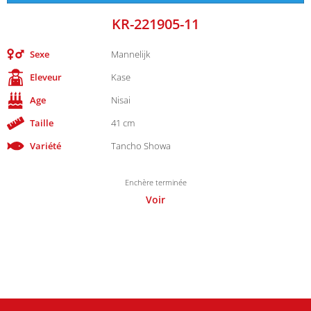
KR-221905-11
Sexe
Mannelijk
Eleveur
Kase
Age
Nisai
Taille
41 cm
Variété
Tancho Showa
Enchère terminée
Voir