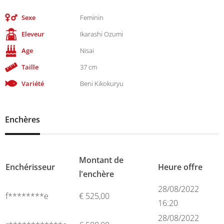
Sexe
Feminin
Eleveur
Ikarashi Ozumi
Age
Nisai
Taille
37 cm
Variété
Beni Kikokuryu
Enchères
Montant de
Enchérisseur
Heure offre
l'enchère
28/08/2022
f********e
€
525,00
16:20
28/08/2022