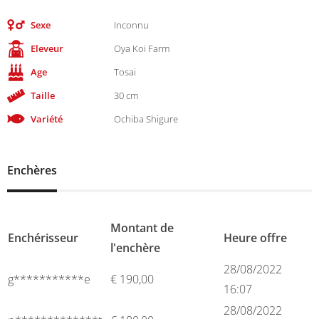
Sexe
Inconnu
Eleveur
Oya Koi Farm
Age
Tosai
Taille
30 cm
Variété
Ochiba Shigure
Enchères
Montant de
Enchérisseur
Heure offre
l'enchère
28/08/2022
g***********e
€
190,00
16:07
28/08/2022